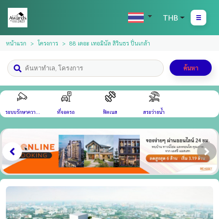
THB
หน้าแรก
โครงการ
88 เดอะ เทอมินัล สิรินธร ปิ่นเกล้า
ค้นหา
ระบบรักษาความ
ที่จอดรถ
ฟิตเนส
สระว่ายน้ำ
ปลอดภัย