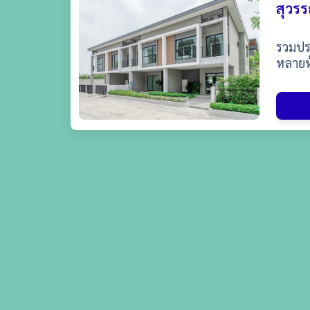
สุวรร
รวมประ
หลายห