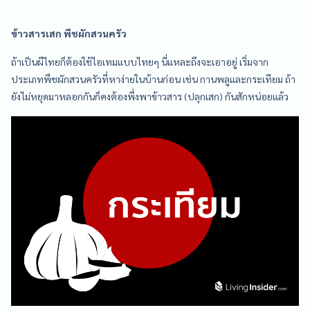
ข้าวสารเสก พืชผักสวนครัว
ถ้าเป็นผีไทยก็ต้องใช้ไอเทมแบบไทยๆ นี่แหละถึงจะเอาอยู่ เริ่มจาก
ประเภทพืชผักสวนครัวที่หาง่ายในบ้านก่อน เช่น กานพลูและกระเทียม ถ้า
ยังไม่หยุดมาหลอกกันก็คงต้องพึ่งพาข้าวสาร (ปลุกเสก) กันสักหน่อยแล้ว