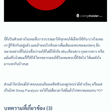
นี่ก็เป็นตัวอย่างไอเทมที่เรารวบรวมมาให้ทุกคนได้เลือกใช้กัน บางไอเทม
เรารู้ก็จักกันอยู่แล้ว และถ้าลองไปค้นหาเพิ่มเติมจะพบของแปลกๆ อีก
หลายอย่างที่ไม่น่าเชื่อว่าจะใช้ไล่ผีได้จริง เช่น เทียนขาว กุหลาบขาว หรือ
แม้แต่ใบโรสแมรี่ก็ใช้ได้ ใครอยากลองใช้ไอเทมพวกนี้ก็จัดไป ได้ผลยังไง
มาบอกกันบ้างนะ
ส่วนถ้าใครโดนผีอำตอนนอนก็ลองเช็คตัวเองดูก่อนว่าผีอำจริงๆ หรือแค่
เป็นโรค Sleep Paralysis จะได้ไม่เสียเวลาไล่ผีแล้วไปพบหมอแทน ^O^
บทความที่เกี่ยวข้อง (3)