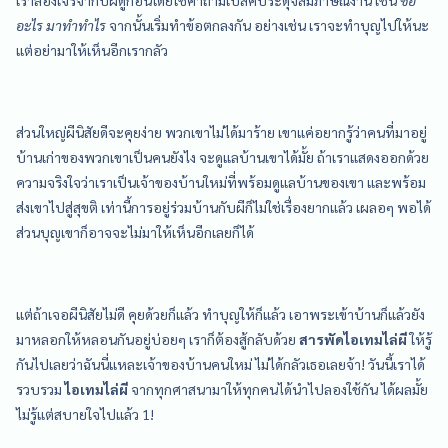
อะไร มาทำทำไร
จากนั้นเริ่มทำข้อตกลงกัน อย่างเช่น เราจะทำบุญไปให้นะ
แต่อย่ามาให้เห็นอีกเรากลัว
ส่วนใหญ่ผีนิสัยดีจะคุยง่าย พวกเขาไม่ได้มาร้าย เขาแค่อยากรู้ว่าคนที่มาอยู่
บ้านเก่าของพวกเขาเป็นคนยังไง จะดูแลบ้านเขาได้มั้ย ถ้าเราแสดงออกด้วย
ความจริงใจว่าเราเป็นเจ้าของบ้านใหม่ที่พร้อมดูแลบ้านของเขา และพร้อม
ส่งเขาไปสู่สุขติ เท่านี้การอยู่ร่วมบ้านกับผีก็ไม่ใช่เรื่องยากแล้ว เผลอๆ พอได้
ส่วนบุญเขาก็อาจจะไม่มาให้เห็นอีกเลยก็ได้
แต่ถ้าเจอผีนิสัยไม่ดี คุยด้วยก็แล้ว ทำบุญให้ก็แล้ว เอาพระเข้าบ้านก็แล้วยัง
มาหลอกให้หลอนกันอยู่บ่อยๆ เราก็ต้องสู้กลับด้วย
สารพัดไอเทมไล่ผี
ให้รู้
กันไปเลยว่าฉันนี่แหละเจ้าของบ้านคนใหม่ ไม่ได้กลัวเธอเลยจ้า! วันนี้เราได้
รวบรวม
ไอเทมไล่ผี
จากทุกศาสนามาให้ทุกคนได้นำไปลองใช้กัน ได้ผลมั้ย
ไม่รู้แต่สบายใจไปแล้ว 1!