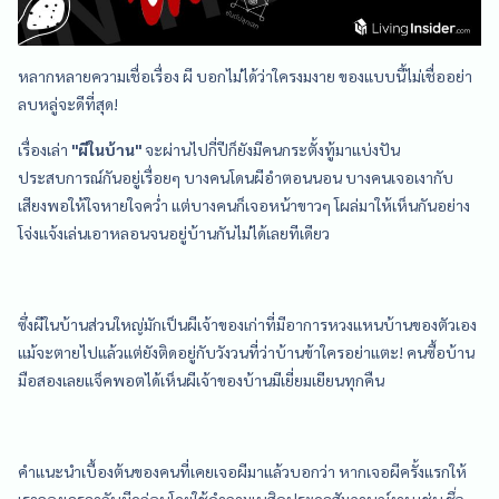
หลากหลายความเชื่อเรื่อง ผี บอกไม่ได้ว่าใครงมงาย ของแบบนี้ไม่เชื่ออย่า
ลบหลู่จะดีที่สุด!
เรื่องเล่า
"ผีในบ้าน"
จะผ่านไปกี่ปีก็ยังมีคนกระตั้งทู้มาแบ่งปัน
ประสบการณ์กันอยู่เรื่อยๆ บางคนโดนผีอำตอนนอน บางคนเจอเงากับ
เสียงพอให้ใจหายใจคว่ำ แต่บางคนก็เจอหน้าขาวๆ โผล่มาให้เห็นกันอย่าง
โจ่งแจ้งเล่นเอาหลอนจนอยู่บ้านกันไม่ได้เลยทีเดียว
ซึ่งผีในบ้านส่วนใหญ่มักเป็นผีเจ้าของเก่าที่มีอาการหวงแหนบ้านของตัวเอง
แม้จะตายไปแล้วแต่ยังติดอยู่กับวังวนที่ว่าบ้านข้าใครอย่าแตะ! คนซื้อบ้าน
มือสองเลยแจ็คพอตได้เห็นผีเจ้าของบ้านมีเยี่ยมเยียนทุกคืน
คำแนะนำเบื้องต้นของคนที่เคยเจอผีมาแล้วบอกว่า หากเจอผีครั้งแรกให้
เราลองเจรจากับผีดูก่อนโดยใช้คำถามเบสิคประดุจสัมภาษณ์งาน เช่น
ชื่อ