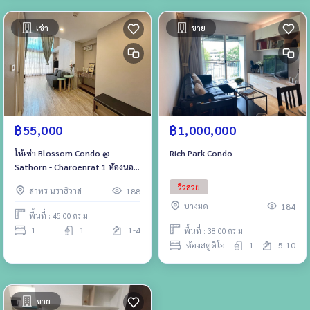
เช่า
ขาย
฿1,000,000
฿55,000
Rich Park Condo
ให้เช่า Blossom Condo @
Sathorn - Charoenrat 1 ห้องนอน
1 ห้องน้ำ 45 ตรม. ห้องสวย พร้อม
วิวสวย
สาทร นราธิวาส
188
เข้าอยู่ 22,000 บาท/เดือน สัญญา 1
บางมด
184
ปีเท่านั้น
พื้นที่ : 45.00 ตร.ม.
1
1
1-4
พื้นที่ : 38.00 ตร.ม.
ห้องสตูดิโอ
1
5-10
ขาย