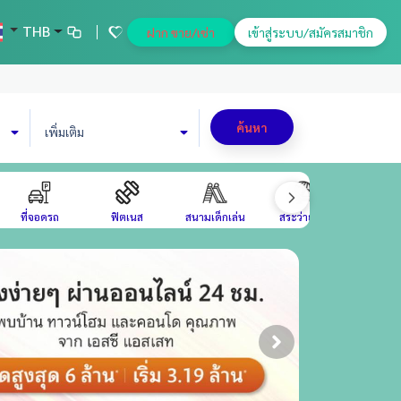
THB
ฝาก ขาย/เช่า
เข้าสู่ระบบ/สมัครสมาชิก
ค้นหา
เพิ่มเติม
ที่จอดรถ
ฟิตเนส
สนามเด็กเล่น
สระว่ายน้ำ
สวนขนาด