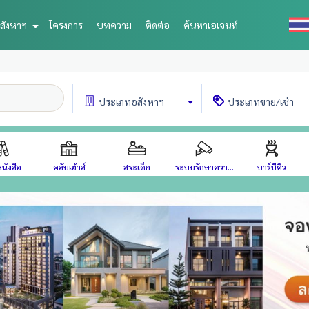
สังหาฯ
โครงการ
บทความ
ติดต่อ
ค้นหาเอเจนท์
ประเภท
อสังหาฯ
ประเภท
ขาย/เช่า
นังสือ
คลับเฮ้าส์
สระเด็ก
ระบบรักษาควา...
บาร์บีคิว