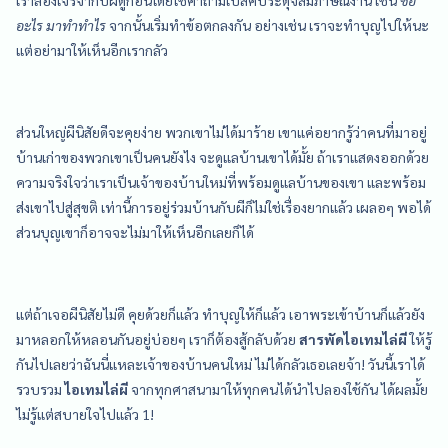
อะไร มาทำทำไร
จากนั้นเริ่มทำข้อตกลงกัน อย่างเช่น เราจะทำบุญไปให้นะ
แต่อย่ามาให้เห็นอีกเรากลัว
ส่วนใหญ่ผีนิสัยดีจะคุยง่าย พวกเขาไม่ได้มาร้าย เขาแค่อยากรู้ว่าคนที่มาอยู่
บ้านเก่าของพวกเขาเป็นคนยังไง จะดูแลบ้านเขาได้มั้ย ถ้าเราแสดงออกด้วย
ความจริงใจว่าเราเป็นเจ้าของบ้านใหม่ที่พร้อมดูแลบ้านของเขา และพร้อม
ส่งเขาไปสู่สุขติ เท่านี้การอยู่ร่วมบ้านกับผีก็ไม่ใช่เรื่องยากแล้ว เผลอๆ พอได้
ส่วนบุญเขาก็อาจจะไม่มาให้เห็นอีกเลยก็ได้
แต่ถ้าเจอผีนิสัยไม่ดี คุยด้วยก็แล้ว ทำบุญให้ก็แล้ว เอาพระเข้าบ้านก็แล้วยัง
มาหลอกให้หลอนกันอยู่บ่อยๆ เราก็ต้องสู้กลับด้วย
สารพัดไอเทมไล่ผี
ให้รู้
กันไปเลยว่าฉันนี่แหละเจ้าของบ้านคนใหม่ ไม่ได้กลัวเธอเลยจ้า! วันนี้เราได้
รวบรวม
ไอเทมไล่ผี
จากทุกศาสนามาให้ทุกคนได้นำไปลองใช้กัน ได้ผลมั้ย
ไม่รู้แต่สบายใจไปแล้ว 1!