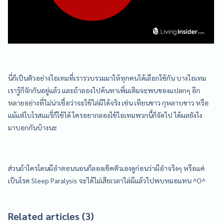
นี่ก็เป็นตัวอย่างไอเทมที่เรารวบรวมมาให้ทุกคนได้เลือกใช้กัน บางไอเทม
เรารู้ก็จักกันอยู่แล้ว และถ้าลองไปค้นหาเพิ่มเติมจะพบของแปลกๆ อีก
หลายอย่างที่ไม่น่าเชื่อว่าจะใช้ไล่ผีได้จริง เช่น เทียนขาว กุหลาบขาว หรือ
แม้แต่ใบโรสแมรี่ก็ใช้ได้ ใครอยากลองใช้ไอเทมพวกนี้ก็จัดไป ได้ผลยังไง
มาบอกกันบ้างนะ
ส่วนถ้าใครโดนผีอำตอนนอนก็ลองเช็คตัวเองดูก่อนว่าผีอำจริงๆ หรือแค่
เป็นโรค Sleep Paralysis จะได้ไม่เสียเวลาไล่ผีแล้วไปพบหมอแทน ^O^
Related articles (3)