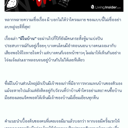
หลากหลายความเชื่อเรื่อง ผี บอกไม่ได้ว่าใครงมงาย ของแบบนี้ไม่เชื่ออย่า
ลบหลู่จะดีที่สุด!
เรื่องเล่า
"ผีในบ้าน"
จะผ่านไปกี่ปีก็ยังมีคนกระตั้งทู้มาแบ่งปัน
ประสบการณ์กันอยู่เรื่อยๆ บางคนโดนผีอำตอนนอน บางคนเจอเงากับ
เสียงพอให้ใจหายใจคว่ำ แต่บางคนก็เจอหน้าขาวๆ โผล่มาให้เห็นกันอย่าง
โจ่งแจ้งเล่นเอาหลอนจนอยู่บ้านกันไม่ได้เลยทีเดียว
ซึ่งผีในบ้านส่วนใหญ่มักเป็นผีเจ้าของเก่าที่มีอาการหวงแหนบ้านของตัวเอง
แม้จะตายไปแล้วแต่ยังติดอยู่กับวังวนที่ว่าบ้านข้าใครอย่าแตะ! คนซื้อบ้าน
มือสองเลยแจ็คพอตได้เห็นผีเจ้าของบ้านมีเยี่ยมเยียนทุกคืน
คำแนะนำเบื้องต้นของคนที่เคยเจอผีมาแล้วบอกว่า หากเจอผีครั้งแรกให้
เราลองเจรจากับผีดูก่อนโดยใช้คำถามเบสิคประดุจสัมภาษณ์งาน เช่น
ชื่อ