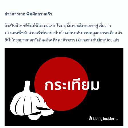
ข้าวสารเสก พืชผักสวนครัว
ถ้าเป็นผีไทยก็ต้องใช้ไอเทมแบบไทยๆ นี่แหละถึงจะเอาอยู่ เริ่มจาก
ประเภทพืชผักสวนครัวที่หาง่ายในบ้านก่อน เช่น กานพลูและกระเทียม ถ้า
ยังไม่หยุดมาหลอกกันก็คงต้องพึ่งพาข้าวสาร (ปลุกเสก) กันสักหน่อยแล้ว