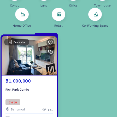
Condo
Land
Office
Townhouse
Home Office
Retail
Co-Working Space
For sale
฿1,000,000
Rich Park Condo
วิวสวย
Bangmod
181