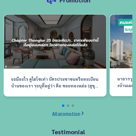
Promotion
นายวรวุฒ
จะมีอะไร ดูไฮโซเท่า บัตรประชาชนหรือทะเบียน
งบ้านเผยค
บ้านของเรา ระบุที่อยู่ว่า คือ ซอยทองหล่อ (สุขุม
ละวัสดุ F
วิท 55) เรื่องนี้เอาจริงๆเป็นความภาคภูมิใจของใ
งาน ระหว่
ครหลายๆคนเลยที่มีคอนโดหรือบ้านอยู่ในซอยนี้
ณ อิมแพ็ค
เพราะมันเหมือนสิ่งที่บอกฐานะและรสนิยมทาง
อบรับอย่า
สังคมของคุณได้เป็นอย่างดี
All promotion
นดีไซน์ให
บ
Testimonial