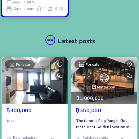
Area : 38.00 Sq.m.
Studio room
1
5-10
Latest posts
For sale
For sale
฿1,000,000
฿300,000
฿350,000
test
The famous Ping-Yang buffet
restaurant Golden location in
the cultural center area People
Ratchadapisek,
Ratchadapisek,