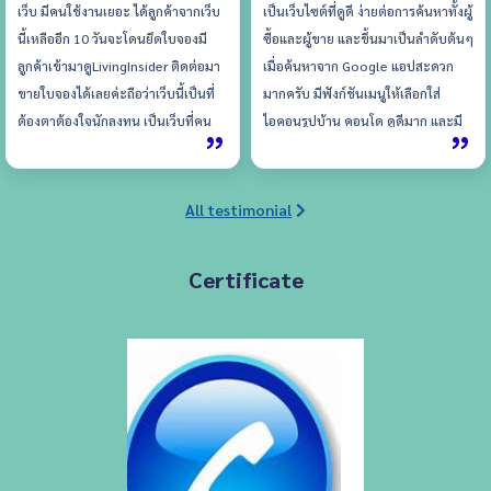
เว็บ มีคนใช้งานเยอะ ได้ลูกค้าจากเว็บ
เป็นเว็บไซต์ที่ดูดี ง่ายต่อการค้นหาทั้งผู้
นี้เหลืออีก 10 วันจะโดนยึดใบจองมี
ซื้อและผู้ขาย และขึ้นมาเป็นลำดับต้นๆ
ลูกค้าเข้ามาดูLivingInsider ติดต่อมา
เมื่อค้นหาจาก Google แอปสะดวก
ขายใบจองได้เลยค่ะถือว่าเว็บนี้เป็นที่
มากครับ มีฟังก์ชันเมนูให้เลือกใส่
ต้องตาต้องใจนักลงทุน เป็นเว็บที่คน
ไอคอนรูปบ้าน คอนโด ดูดีมาก และมี
ติดตามมากที่สุดเลยค่ะ ส่วนแอป ช่วย
ข่าวสารต่างๆ เกี่ยวกับอสังหาริมทรัพย์
ให้ติดต่อกับลูกค้าได้เร็วขึ้นค่ะ
อัพเดทให้อ่านอยู่เรื่อยๆ
All testimonial
Certificate