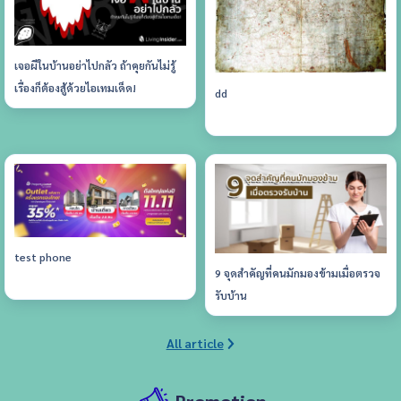
เจอผีในบ้านอย่าไปกลัว ถ้าคุยกันไม่รู้
เรื่องก็ต้องสู้ด้วยไอเทมเด็ด!
dd
test phone
9 จุดสำคัญที่คนมักมองข้ามเมื่อตรวจ
รับบ้าน
All article