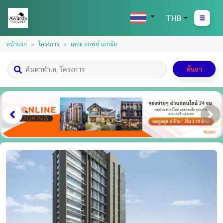
THB
หน้าแรก
โครงการ
เดอะ ลอฟท์ เอกมัย
ค้นหา